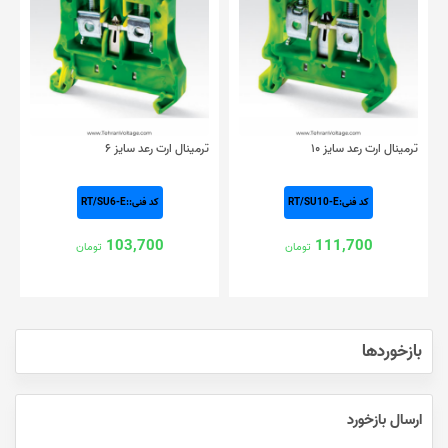
ترمینال ارت رعد سایز ۱۰
ترمینال ارت رعد سایز ۶
کد فنی:RT/SU10-E
کد فنی::RT/SU6-E
103,700
111,700
تومان
تومان
بازخوردها
ارسال بازخورد