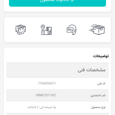
توضیحات
مشخصات فنی
کد فنی
7760056071
نام اختصاری
DRM270110LT
نوع محصول
رله شیشه ایی ۲ کنتاکت