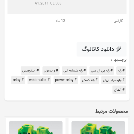
A1:2011, UL 508
گارانتی
12 ماه
دانلود کاتالوگ
برچسبها :
# رله
# رله پی ال سی
# رله شیشه ایی
# وایدمولر
# اینترفیس
# وایدمولر ایران
# رله کمکی
# power relay
# weidmuller
# relay
# آلمان
محصولات مرتبط