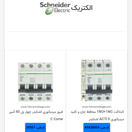
الکتریک
کنتاکت 1NO+1NC محافظ جان و کلید
فیوز مینیاتوری اشنایدر چهار پل 40 آمپر
مينياتوری ACTI 9 اشنایدر
C Curve
کد فنی: A9A26924
کد فنی: 24367