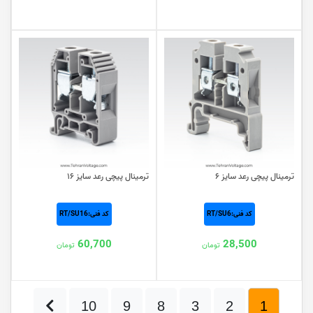
ترمینال پیچی رعد سایز ۶
ترمینال پیچی رعد سایز ۱۶
کد فنی:RT/SU6
کد فنی:RT/SU16
60,700
28,500
تومان
تومان
10
9
8
3
2
1