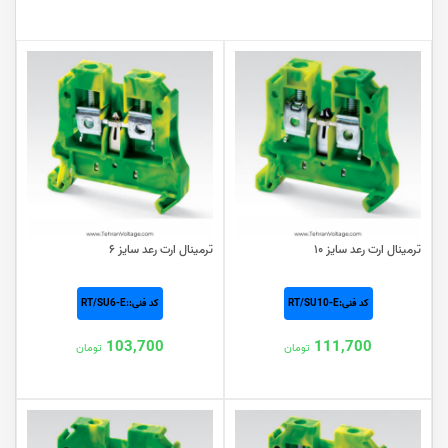
ترمینال ارت رعد سایز ۱۰
ترمینال ارت رعد سایز ۶
کد فنی:RT/SU10-E
کد فنی::RT/SU6-E
103,700
111,700
تومان
تومان