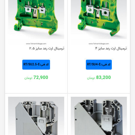
ترمینال ارت رعد سایز ۴
ترمینال ارت رعد سایز ۲.۵
کد فنی::RT/SU4-E
کد فنی:RT/SU2.5-E
72,900
83,200
تومان
تومان