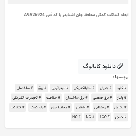
ابعاد کنتاکت کمکی محافظ جان اشنایدر با کد فنی A9A26924
دانلود کاتالوگ
برچسبها :
# کلید
# جریان
# مدارالکتریکی
# مینیاتوری
# برق
# ساختمان
# ولتاژ
# برق صنعتی
# برق ساختمان
# حفاظت
# تجهیزات الکتریکی
# تک پل
# روشنایی
# اشنایدر
# محافظ جان
# رله کمکی
# کنتاکت
# کمکی
# 1CO
# NC
# NO