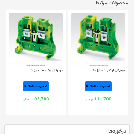
محصولات مرتبط
ترمینال ارت رعد سایز ۱۰
ترمینال ارت رعد سایز ۶
کد فنی:RT/SU10-E
کد فنی::RT/SU6-E
103,700
111,700
تومان
تومان
بازخوردها