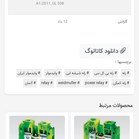
A1:2011, UL 508
گارانتی
12 ماه
دانلود کاتالوگ
برچسبها :
# رله
# رله پی ال سی
# رله شیشه ایی
# وایدمولر
# وایدمولر ایران
# رله کمکی
# power relay
# weidmuller
# relay
# آلمان
محصولات مرتبط