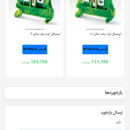
ترمینال ارت رعد سایز ۱۰
ترمینال ارت رعد سایز ۶
کد فنی:RT/SU10-E
کد فنی::RT/SU6-E
103,700
111,700
تومان
تومان
بازخوردها
ارسال بازخورد
نام