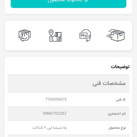
توضیحات
مشخصات فنی
کد فنی
7760056072
نام اختصاری
DRM270220LT
نوع محصول
رله شیشه ایی ۲ کنتاکت