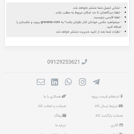
- نشانی ایمیل شما منتشر نخواهد شد.
- لطفا دیدگاهتان تا حد امکان مربوط به مطلب باشد.
- لطفا فارسی بنویسید.
- میخواهید عکس خودتان کنار نظرتان باشد؟ به
gravatar.com
بروید و عکستان را
اضافه کنید.
- نظرات شما بعد از تایید مدیریت منتشر خواهد شد
09129253621
استعلام قیمت پروژه
همکاری با ما
شرایط ارسال کالا
ضمانت و اصالت کالا
ضمانت بازگشت کالا
وبلاگ
گالری
درباره ما