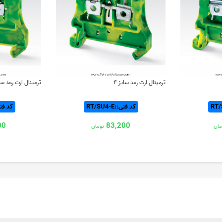
ترمینال ارت رعد سایز ۴
ترمینال ارت رعد سایز 
کد فنی::RT/SU4-E
کد فنی:2.5-E
00
83,200
مان
تومان