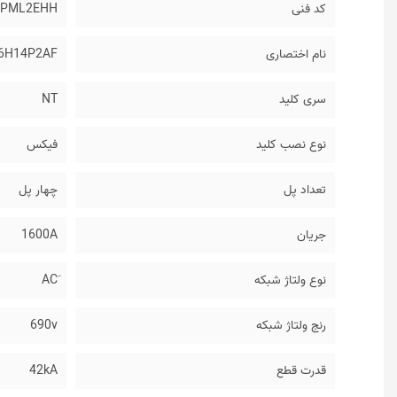
کد فنی
4PML2EHH
نام اختصاری
6H14P2AF
سری کلید
NT
نوع نصب کلید
فیکس
تعداد پل
چهار پل
جریان
1600A
نوع ولتاژ شبکه
رنج ولتاژ شبکه
690v
قدرت قطع
42kA