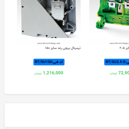
۲.۵
ترمینال پیچی رعد سایز ۱۵۰
ترمینال
RT/SU
کد فنی:RT/SU150
1,216,000
72,9
تومان
تومان