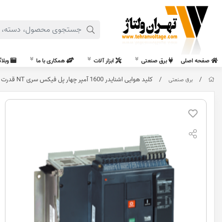
صفحه اصلی
برق صنعتی
ابزار آلات
همکاری با ما
وبلا
/
/
کليد هوایی اشنایدر 1600 آمپر چهار پل فیکس سری NT قدرت قطع 42KA
برق صنعتی