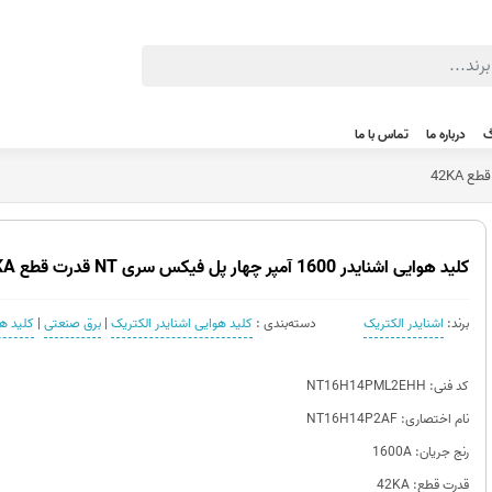
گ
درباره ما
تماس با ما
کليد هوایی اشنایدر 1600 آمپر چهار پل فیکس سری NT قدرت قطع 42KA
برند:
اشنایدر الکتریک
دسته‌بندی :
کلید هوایی اشنایدر الکتریک
|
برق صنعتی
|
کلید هوا
کد فنی: NT16H14PML2EHH
نام اختصاری: NT16H14P2AF
رنج جریان: 1600A
قدرت قطع: 42KA