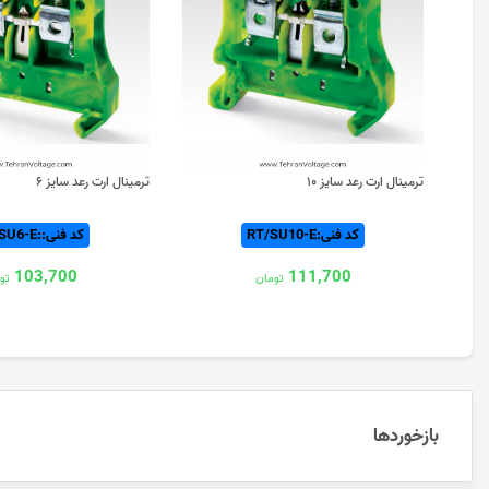
ترمینال ارت رعد سایز ۱۰
ترمینال ارت رعد سایز ۶
کد فنی:RT/SU10-E
کد فنی::RT/SU6-E
103,700
111,700
تومان
تو
بازخوردها