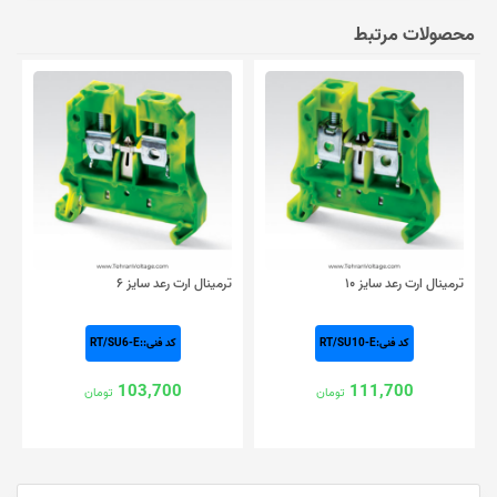
محصولات مرتبط
ترمینال ارت رعد سایز ۱۰
ترمینال ارت رعد سایز ۶
کد فنی:RT/SU10-E
کد فنی::RT/SU6-E
103,700
111,700
تومان
تومان