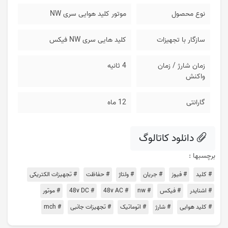
نوع محصول
موتور کلید هوایی سری NW
سازگار با تجهیزات
کلید هایی سری NW فیکس
زمان شارژ / زمان
4 ثانیه
واکنش
گارانتی
12 ماه
دانلود کاتالوگ
برچسبها :
# کلید
# فیوز
# جریان
# ولتاژ
# حفاظت
# تجهیزات الکتریکی
# اشنایدر
# فیکس
# nw
# 48v AC
# 48v DC
# موتور
# کلید هوایی
# شارژ
# اتوماتیک
# تجهیزات جانبی
# mch