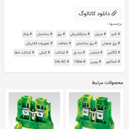
دانلود کاتالوگ
برچسبها :
# کلید
# جریان
# مدارالکتریکی
# برق
# ساختمان
# ولتاژ
# برق صنعتی
# برق ساختمان
# حفاظت
# تجهیزات الکتریکی
# 32آمپر
# اشنایدر
# سه پل
# کنتاکت
# کمکی
# کنتاکت خطا
# کنتاکتور
# بوبین
# 15kw
# 24v AC
محصولات مرتبط