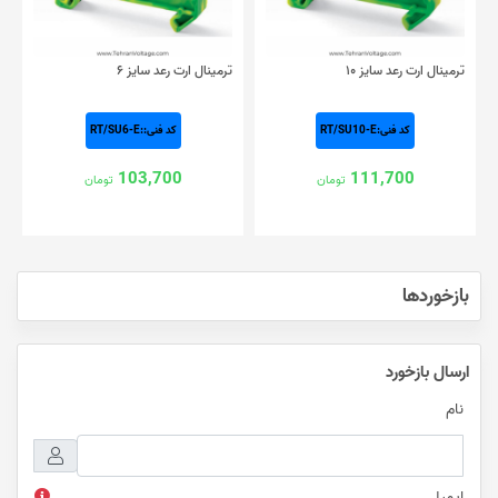
ترمینال ارت رعد سایز ۱۰
ترمینال ارت رعد سایز ۶
کد فنی:RT/SU10-E
کد فنی::RT/SU6-E
103,700
111,700
تومان
تومان
بازخوردها
ارسال بازخورد
نام
ایمیل