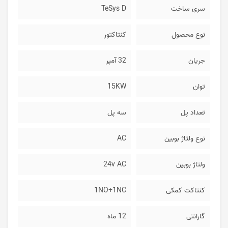
سری ساخت
TeSys D
نوع محصول
کنتاکتور
جریان
32 آمپر
توان
15KW
تعداد پل
سه پل
نوع ولتاژ بوبین
AC
ولتاژ بوبین
24v AC
کنتاکت کمکی
1NO+1NC
گارانتی
12 ماه