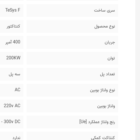
سری ساخت
TeSys F
نوع محصول
کنتاکتور
جریان
400 آمپر
توان
200KW
تعداد پل
سه پل
نوع ولتاژ بوبین
AC
ولتاژ بوبین
220v AC
رنج ولتاژ عملکرد [Ue]
 - 300v DC
کنتاکت کمکی
ندارد