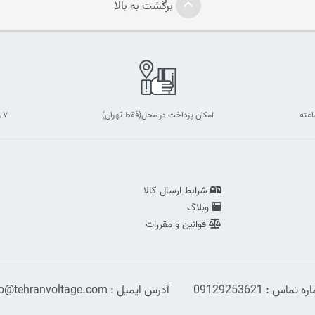
برگشت به بالا
امکان پرداخت در محل(فقط تهران)
۷ روز ضمانت بازگشت
شرایط ارسال کالا
وبلاگ
قوانین و مقررات
 تماس : 09129253621
آدرس ایمیل : info@tehranvoltage.com