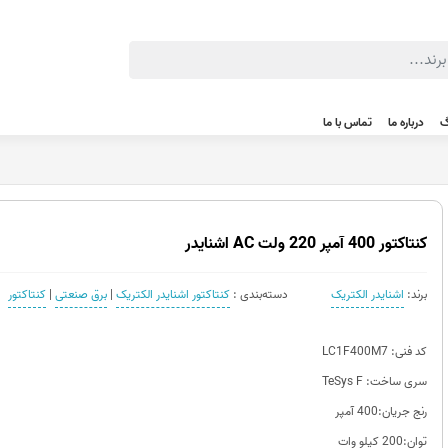
گ
درباره ما
تماس با ما
کنتاکتور 400 آمپر 220 ولت AC اشنایدر
برند:
اشنایدر الکتریک
دسته‌بندی :
کنتاکتور اشنایدر الکتریک
|
برق صنعتی
|
کنتاکتور
کد فنی: LC1F400M7
سری ساخت: TeSys F
رنج جریان:400 آمپر
توان:200 کیلو وات