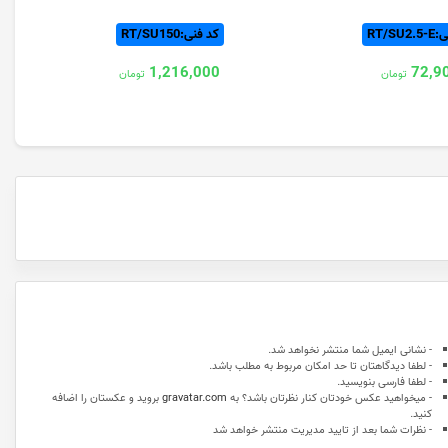
RT/SU
کد فنی:RT/SU150
1,216,000
72,9
تومان
تومان
- نشانی ایمیل شما منتشر نخواهد شد.
- لطفا دیدگاهتان تا حد امکان مربوط به مطلب باشد.
- لطفا فارسی بنویسید.
- میخواهید عکس خودتان کنار نظرتان باشد؟ به
gravatar.com
بروید و عکستان را اضافه
کنید.
- نظرات شما بعد از تایید مدیریت منتشر خواهد شد