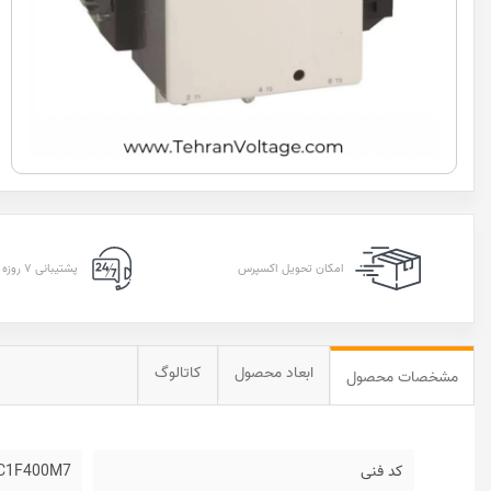
امکان تحویل اکسپرس
پشتیبانی ۷ روزه ۲۴ ساعته
ابعاد محصول
کاتالوگ
مشخصات محصول
کد فنی
C1F400M7