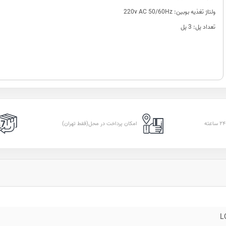
ولتاژ تغذیه بوبین: 220v AC 50/60Hz
تعداد پل: 3 پل
امکان پرداخت در محل(فقط تهران)
L