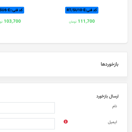
کد فنی:RT/SU10-E
کد فنی::RT/SU6-E
103,700
111,700
تومان
تو
بازخوردها
ارسال بازخورد
نام
ایمیل