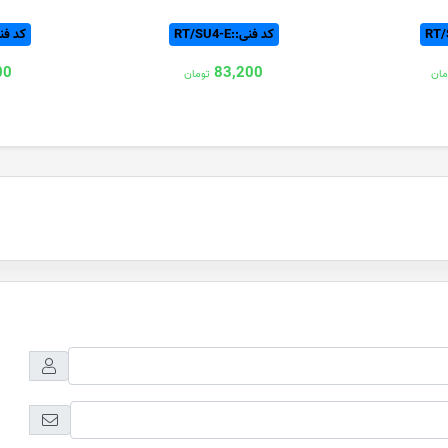
کد فنی::RT/SU4-E
کد فنی:2.5-E
00
83,200
مان
تومان