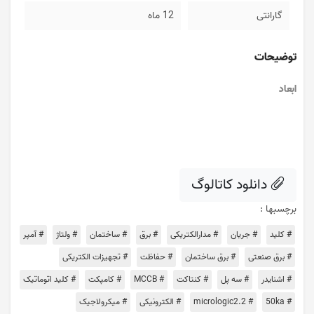
گارانتی
12 ماه
توضیحات
ابعاد
دانلود کاتالوگ
برچسبها :
# کلید
# جریان
# مدارالکتریکی
# برق
# ساختمان
# ولتاژ
# آمپر
# برق صنعتی
# برق ساختمان
# حفاظت
# تجهیزات الکتریکی
# اشنایدر
# سه پل
# کنتاکت
# MCCB
# کامپکت
# کلید اتوماتیک
# 50ka
# micrologic2.2
# الکترونیکی
# میکرولاجیک