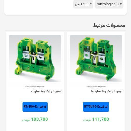
# micrologic5.3
# 1600آمپر
محصولات مرتبط
ترمینال ارت رعد سایز ۱۰
ترمینال ارت رعد سایز ۶
کد فنی:RT/SU10-E
کد فنی::RT/SU6-E
103,700
111,700
تومان
تومان