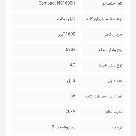
نام اختصاری
Compact NS1600H
نوع تنظیم جریان کلید
قابل تنظیم
جریان نامی
1600 آمپر
رنج ولتاژ شبکه
690v
نوع ولتاژ شبکه
AC
تعداد پل
3 پل
تعداد پل حفاظت شده
3d
قدرت قطع
70kA
ترییپ
میکرولاجیک 2