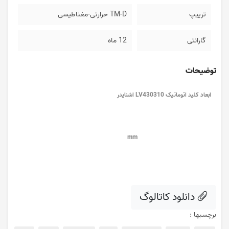
ترییپ
TM-D حرارتی-مغناطیسی
گارانتی
12 ماه
توضیحات
ابعاد کلید اتوماتیک LV430310 اشنایدر
mm
دانلود کاتالوگ
برچسبها :