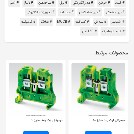
# کلید
# جریان
# مدارالکتریکی
# برق
# ساختمان
# ولتاژ
# آمپر
# برق صنعتی
# برق ساختمان
# حفاظت
# تجهیزات الکتریکی
# اشنایدر
# سه پل
# کنتاکت
# MCCB
# 25ka
# کامپکت
# کلید اتوماتیک
# 160آمپر
محصولات مرتبط
ترمینال ارت رعد سایز ۱۰
ترمینال ارت رعد سایز ۶