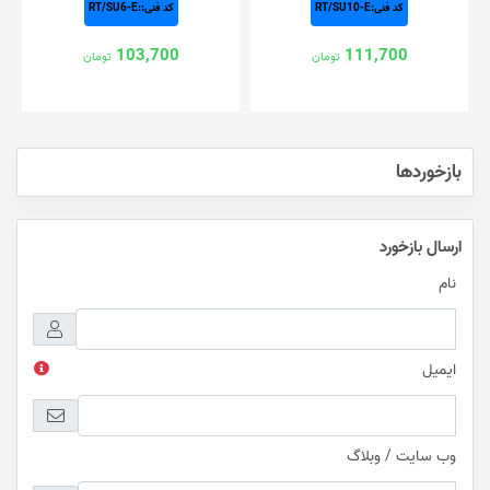
کد فنی:RT/SU10-E
کد فنی::RT/SU6-E
103,700
111,700
تومان
تومان
بازخوردها
ارسال بازخورد
نام
ایمیل
وب سایت / وبلاگ