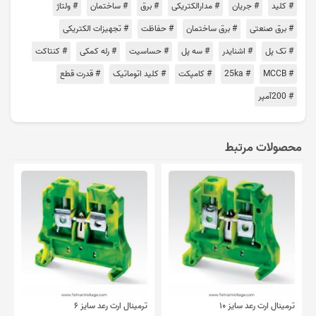
# کلید
# جریان
# مدارالکتریکی
# برق
# ساختمان
# ولتاژ
# برق صنعتی
# برق ساختمان
# حفاظت
# تجهیزات الکتریکی
# تک پل
# اشنایدر
# سه پل
# حساسیت
# رله کمکی
# کنتاکت
# MCCB
# 25ka
# کامپکت
# کلید اتوماتیک
# قدرت قطع
# 200آمپر
محصولات مرتبط
ترمینال ارت رعد سایز ۱۰
ترمینال ارت رعد سایز ۶