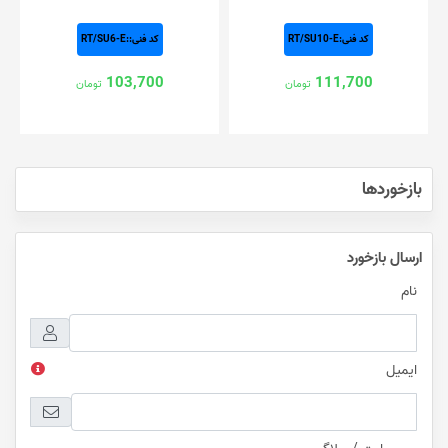
کد فنی:RT/SU10-E
کد فنی::RT/SU6-E
103,700
111,700
تومان
تومان
بازخوردها
ارسال بازخورد
نام
ایمیل