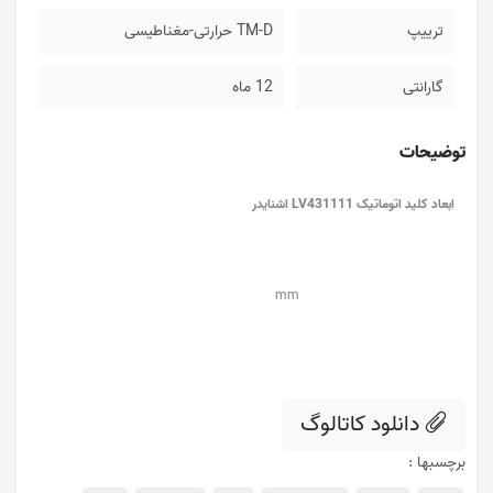
ترییپ
TM-D حرارتی-مغناطیسی
گارانتی
12 ماه
توضیحات
ابعاد کلید اتوماتیک LV431111 اشنایدر
mm
دانلود کاتالوگ
برچسبها :