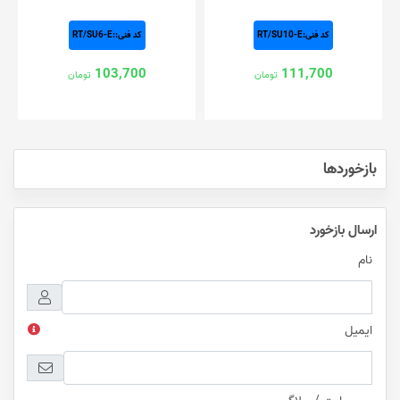
کد فنی:RT/SU10-E
کد فنی::RT/SU6-E
103,700
111,700
تومان
تومان
بازخوردها
ارسال بازخورد
نام
ایمیل