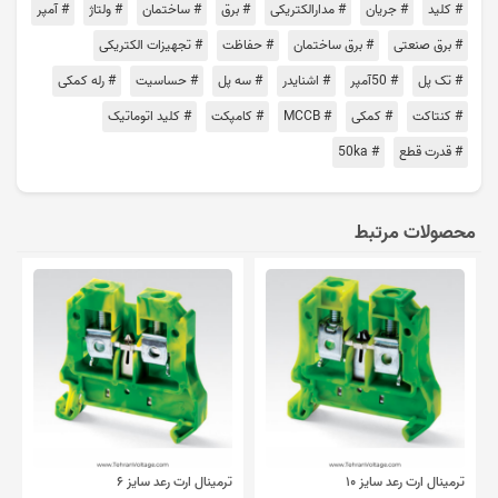
# کلید
# جریان
# مدارالکتریکی
# برق
# ساختمان
# ولتاژ
# آمپر
# برق صنعتی
# برق ساختمان
# حفاظت
# تجهیزات الکتریکی
# تک پل
# 50آمپر
# اشنایدر
# سه پل
# حساسیت
# رله کمکی
# کنتاکت
# کمکی
# MCCB
# کامپکت
# کلید اتوماتیک
# قدرت قطع
# 50ka
محصولات مرتبط
ترمینال ارت رعد سایز ۱۰
ترمینال ارت رعد سایز ۶