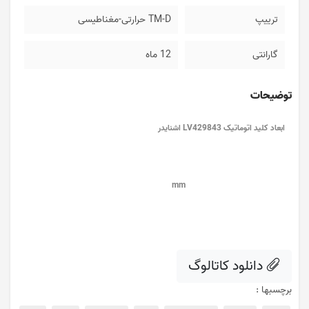
ترییپ
TM-D حرارتی-مغناطیسی
گارانتی
12 ماه
توضیحات
ابعاد کلید اتوماتیک LV429843 اشنایدر
mm
دانلود کاتالوگ
برچسبها :