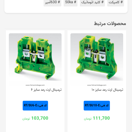
# کامپکت
# کلید اتوماتیک
# 50ka
# 630آمپر
محصولات مرتبط
ترمینال ارت رعد سایز ۱۰
ترمینال ارت رعد سایز ۶
کد فنی:RT/SU10-E
کد فنی::RT/SU6-E
103,700
111,700
تومان
تومان