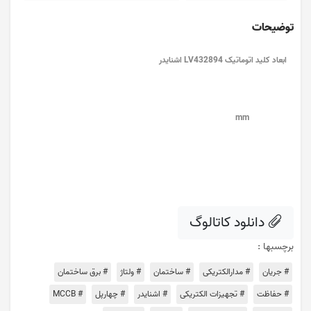
توضیحات
ابعاد کلید اتوماتیک LV432894 اشنایدر
mm
دانلود کاتالوگ
برچسبها :
# جریان
# مدارالکتریکی
# ساختمان
# ولتاژ
# برق ساختمان
# حفاظت
# تجهیزات الکتریکی
# اشنایدر
# چهارپل
# MCCB