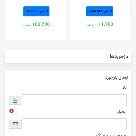
کد فنی:RT/SU10-E
کد فنی::RT/SU6-E
103,700
111,700
تومان
تومان
بازخوردها
ارسال بازخورد
نام
ایمیل
وب سایت / وبلاگ