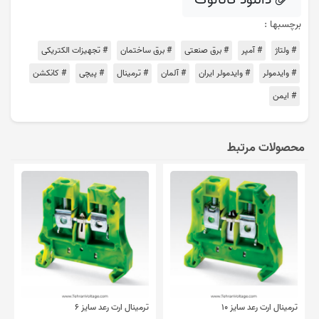
برچسبها :
# ولتاژ
# آمپر
# برق صنعتی
# برق ساختمان
# تجهیزات الکتریکی
# وایدمولر
# وایدمولر ایران
# آلمان
# ترمینال
# پیچی
# کانکشن
# ایمن
محصولات مرتبط
ترمینال ارت رعد سایز ۱۰
ترمینال ارت رعد سایز ۶