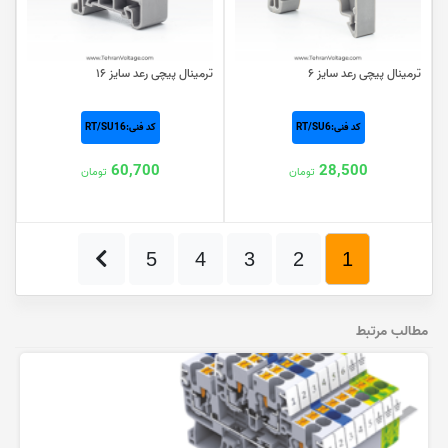
ترمینال پیچی رعد سایز ۶
ترمینال پیچی رعد سایز ۱۶
کد فنی:RT/SU6
کد فنی:RT/SU16
60,700
28,500
تومان
تومان
5
4
3
2
1
مطالب مرتبط