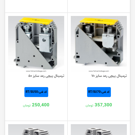
ترمینال پیچی رعد سایز ۷۰
ترمینال پیچی رعد سایز ۵۰
کد فنی:RT/SU70
کد فنی:RT/SU50
250,400
357,300
تومان
تومان