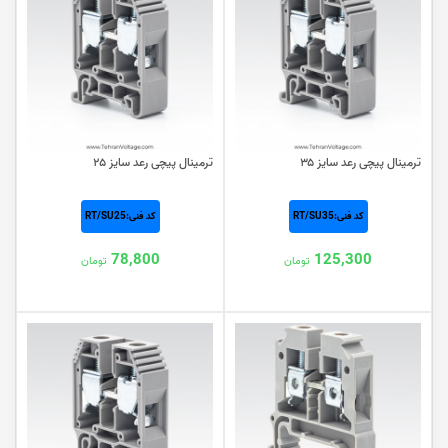
ترمینال پیچی رعد سایز ۳۵
ترمینال پیچی رعد سایز ۲۵
کد فنی:RT/SU35
کد فنی:RT/SU25
78,800
125,300
تومان
تومان