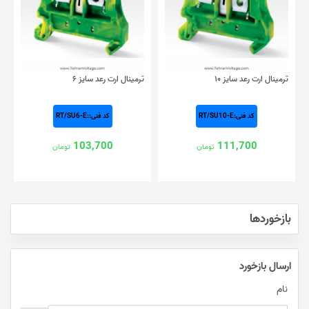
ترمینال ارت رعد سایز ۱۰
ترمینال ارت رعد سایز ۶
کد فنی:RT/SU10-E
کد فنی::RT/SU6-E
103,700
111,700
تومان
تومان
بازخوردها
ارسال بازخورد
نام