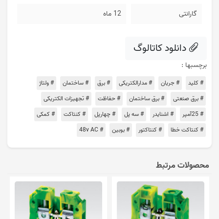
گارانتی
12 ماه
دانلود کاتالوگ
برچسبها :
# کلید
# جریان
# مدارالکتریکی
# برق
# ساختمان
# ولتاژ
# برق صنعتی
# برق ساختمان
# حفاظت
# تجهیزات الکتریکی
# 25آمپر
# اشنایدر
# سه پل
# چهارپل
# کنتاکت
# کمکی
# کنتاکت خطا
# کنتاکتور
# بوبین
# 48v AC
محصولات مرتبط