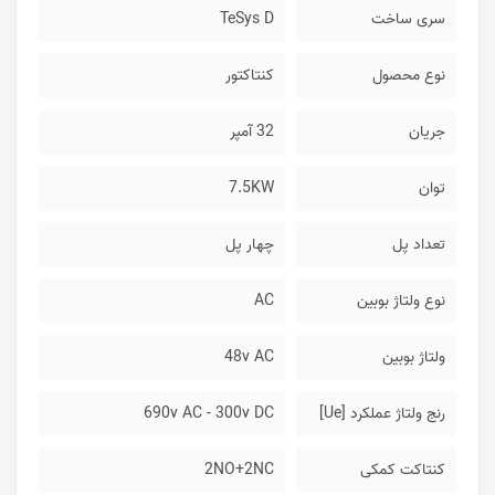
سری ساخت
TeSys D
نوع محصول
کنتاکتور
جریان
32 آمپر
توان
7.5KW
تعداد پل
چهار پل
نوع ولتاژ بوبین
AC
ولتاژ بوبین
48v AC
رنج ولتاژ عملکرد [Ue]
690v AC - 300v DC
کنتاکت کمکی
2NO+2NC