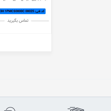
کد فنی: HiBD63H 1PMCS0000C 00025
تماس بگیرید