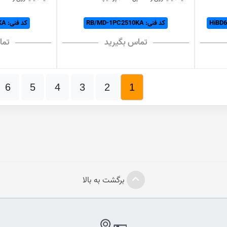
کد فنی: RB/MD-1PC2510KA
کد فنی: RB/MD-2PC2510KA
تماس بگیرید
تما
6
5
4
3
2
1
برگشت به بالا