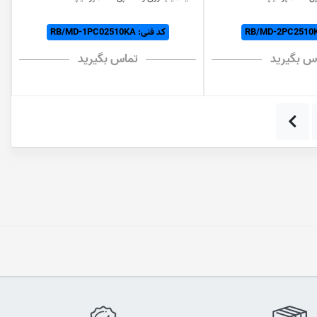
کد فنی: RB/MD-1PC02510KA
س بگیرید
تماس بگیرید