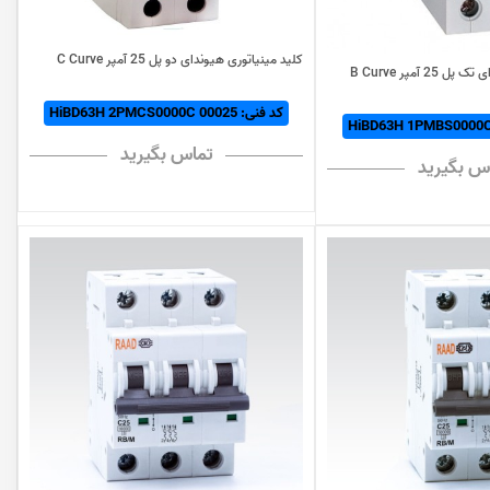
کلید مینیاتوری هیوندای دو پل 25 آمپر C Curve
 آمپر B Curve
کد فنی: HiBD63H 2PMCS0000C 00025
تماس بگیرید
س بگیرید