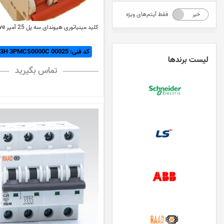
فقط آیتم‌های ویژه
خیر
بله
کلید مینیاتوری هیوندای سه پل 25 آمپر C Curve
کد فنی: HiBD63H 3PMCS0000C 00025
لیست برندها
تماس بگیرید