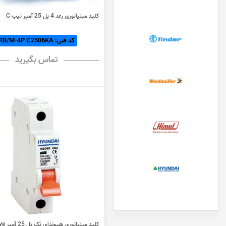
کلید مینیاتوری رعد 4 پل 25 آمپر تیپ C
کد فنی: RB/M-4P C2506KA
تماس بگیرید
کلید مینیاتوری هیوندای تک پل 25 آمپر C Curve