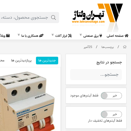
صفحه اصلی
برق صنعتی
ابزار آلات
همکاری با ما
وبلا
/
/
برچسب‌ها
25آمپر
جدیدترین ها
پربازدیدترین ها
محب
جستجو در نتایج
فقط آیتم‌های موجود
خیر
بله
خیر
بله
فقط آیتم‌های تخفیف دار