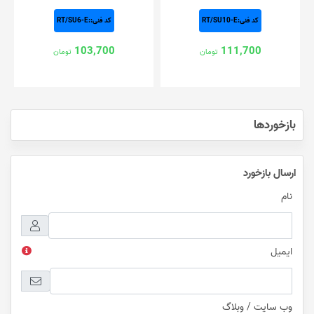
کد فنی:RT/SU10-E
کد فنی::RT/SU6-E
103,700
111,700
تومان
تومان
بازخوردها
ارسال بازخورد
نام
ایمیل
وب سایت / وبلاگ