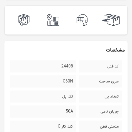
مشخصات
کد فنی
24408
سری ساخت
C60N
تعداد پل
تک پل
جریان نامی
50A
منحنی قطع
کند کار C