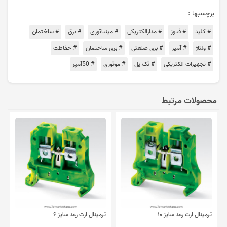
برچسبها :
# کلید
# فیوز
# مدارالکتریکی
# مینیاتوری
# برق
# ساختمان
# ولتاژ
# آمپر
# برق صنعتی
# برق ساختمان
# حفاظت
# تجهیزات الکتریکی
# تک پل
# موتوری
# 50آمپر
محصولات مرتبط
ترمینال ارت رعد سایز ۱۰
ترمینال ارت رعد سایز ۶