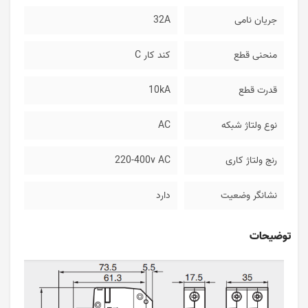
جریان نامی
32A
منحنی قطع
کند کار C
قدرت قطع
10kA
نوع ولتاژ شبکه
AC
رنج ولتاژ کاری
220-400v AC
نشانگر وضعیت
دارد
توضیحات