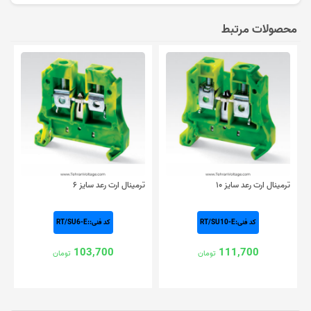
محصولات مرتبط
ترمینال ارت رعد سایز ۱۰
ترمینال ارت رعد سایز ۶
کد فنی:RT/SU10-E
کد فنی::RT/SU6-E
103,700
111,700
تومان
تومان