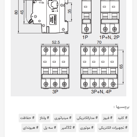
برچسبها :
# کلید
# فیوز
# مدارالکتریکی
# مینیاتوری
# ولتاژ
# حفاظت
# تجهیزات الکتریکی
# موتوری
# 32آمپر
# سه پل
# هیوندای