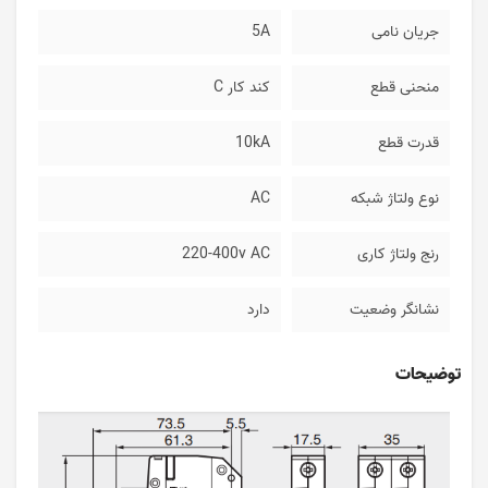
جریان نامی
5A
منحنی قطع
کند کار C
قدرت قطع
10kA
نوع ولتاژ شبکه
AC
رنج ولتاژ کاری
220-400v AC
نشانگر وضعیت
دارد
توضیحات