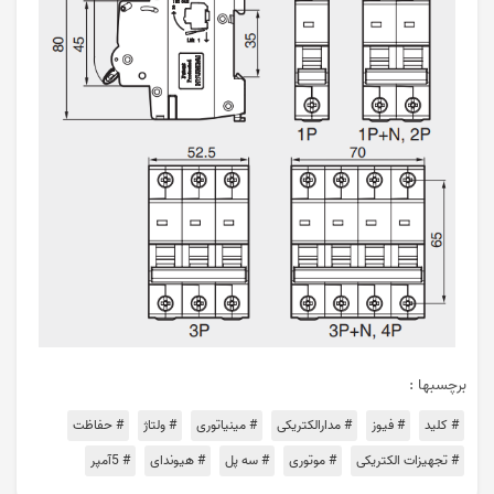
برچسبها :
# کلید
# فیوز
# مدارالکتریکی
# مینیاتوری
# ولتاژ
# حفاظت
# تجهیزات الکتریکی
# موتوری
# سه پل
# هیوندای
# 5آمپر