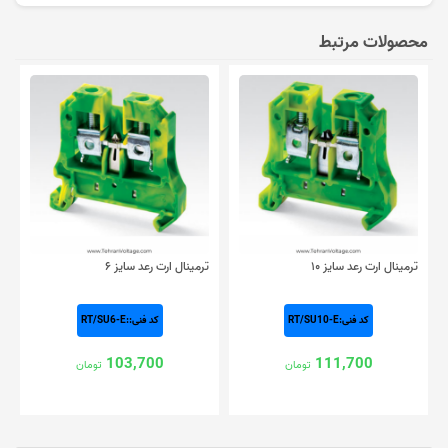
محصولات مرتبط
ترمینال ارت رعد سایز ۱۰
ترمینال ارت رعد سایز ۶
کد فنی:RT/SU10-E
کد فنی::RT/SU6-E
103,700
111,700
تومان
تومان