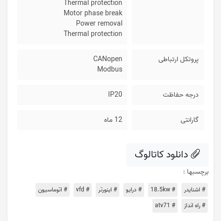
Thermal protection
Motor phase break
Power removal
Thermal protection
پروتکل ارتباطی
CANopen
Modbus
درجه حفاظت
IP20
گارانتی
12 ماه
دانلود کاتالوگ
برچسبها :
# اشنایدر
# 18.5kw
# درایو
# اینورتر
# vfd
# اتوماسیون
# راه انداز
# atv71