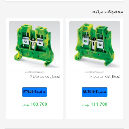
محصولات مرتبط
ترمینال ارت رعد سایز ۱۰
ترمینال ارت رعد سایز ۶
کد فنی:RT/SU10-E
کد فنی::RT/SU6-E
103,700
111,700
تومان
تومان