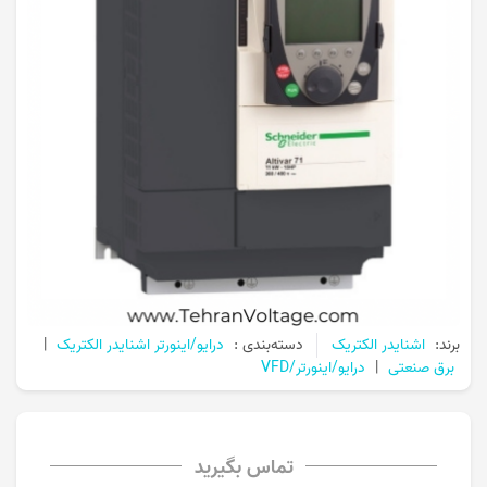
برند:
اشنایدر الکتریک
دسته‌بندی :
درایو/اینورتر اشنایدر الکتریک
|
برق صنعتی
|
درایو/اینورتر/VFD
تماس بگیرید