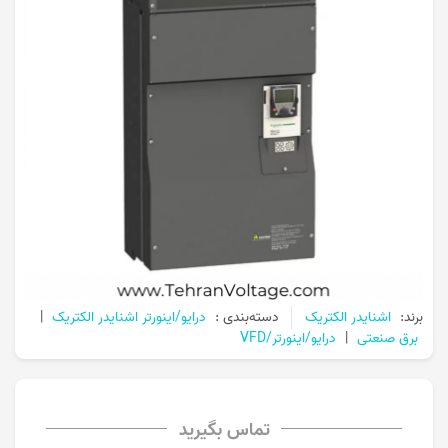
برند:
اشنایدر الکتریک
دسته‌بندی :
درایو/اینورتر اشنایدر الکتریک
|
برق صنعتی
|
درایو/اینورتر/VFD
تماس بگیرید