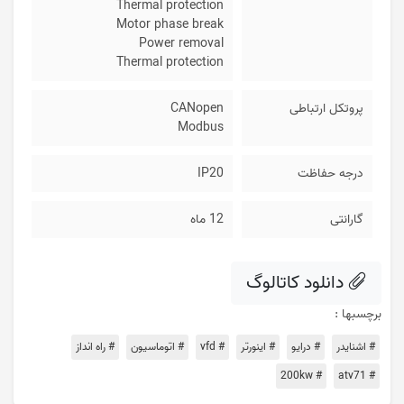
Thermal protection
Motor phase break
Power removal
Thermal protection
پروتکل ارتباطی
CANopen
Modbus
درجه حفاظت
IP20
گارانتی
12 ماه
دانلود کاتالوگ
برچسبها :
# اشنایدر
# درایو
# اینورتر
# vfd
# اتوماسیون
# راه انداز
# 200kw
# atv71