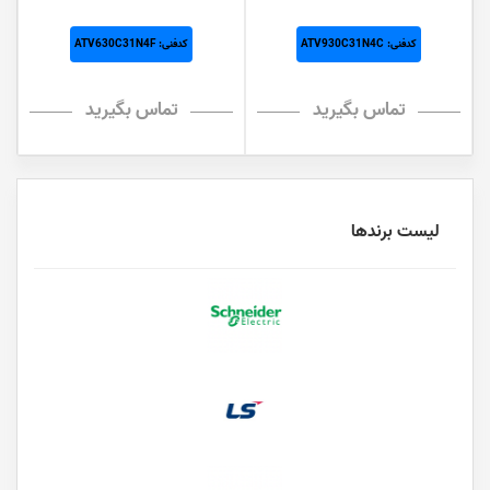
کدفنی: ATV930C31N4C
کدفنی: ATV630C31N4F
تماس بگیرید
تماس بگیرید
لیست برندها